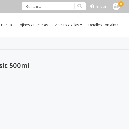
0
Entrar
 Bonita
Cojines Y Pieceras
Aromas Y Velas
Detalles Con Alma
sic 500ml