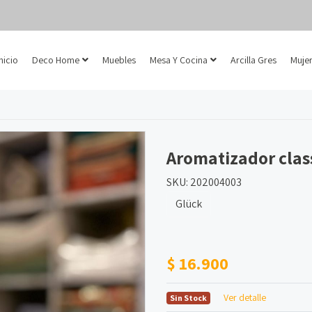
Inicio
Deco Home
Muebles
Mesa Y Cocina
Arcilla Gres
Mujer
Aromatizador clas
SKU: 202004003
Glück
$ 16.900
Ver detalle
Sin Stock