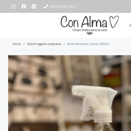
+569 8529 2617
Inicio
Glück regalos sorpresa
Aromatizador classic 500ml