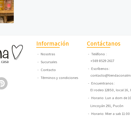
Información
Contáctanos
Nosotras
Teléfono
+569 8529 2617
Sucursales
Escríbenos
Contacto
contacto@tiendaconalma
Términos y condiciones
Encuentranos
El rodeo 12850, local 16,
Horario: Lun a dom de 10:
Lincoyán 291, Pucón
Horario: Mier a sab 11:00 