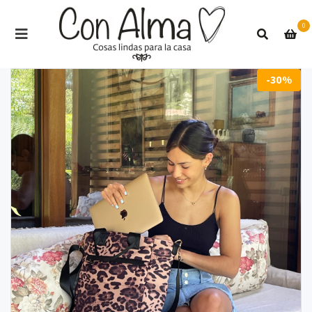
0
-30%