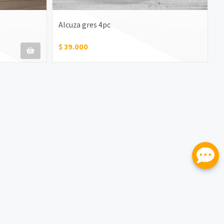
Alcuza gres 4pc
B
$ 39.000
$