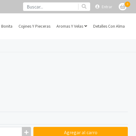
0
Entrar
 Bonita
Cojines Y Pieceras
Aromas Y Velas
Detalles Con Alma
Agregar
al carro