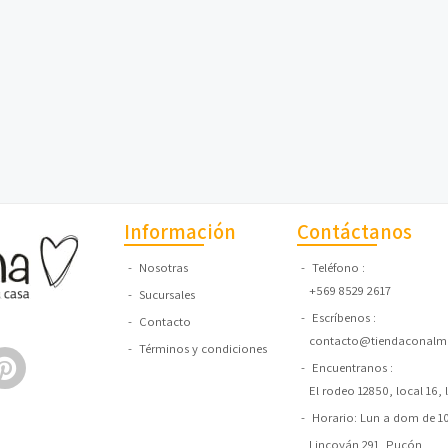
Información
Contáctanos
Nosotras
Teléfono
+569 8529 2617
Sucursales
Escríbenos
Contacto
contacto@tiendaconalma
Términos y condiciones
Encuentranos
El rodeo 12850, local 16,
Horario: Lun a dom de 10:
Lincoyán 291, Pucón