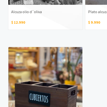
Alcuza olio d´oliva
Plato alcuz
$ 12.990
$ 9.990