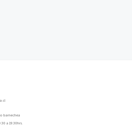
.cl
 lo barnechea
30 a 19:30hrs.