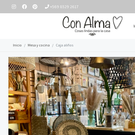
+569 8529 2617
Inicio
Mesa y cocina
Caja aliños