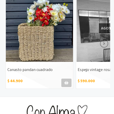
AGOTA
Canasto pandan cuadrado
Espejo vintage rosa
$ 44.900
$ 590.000