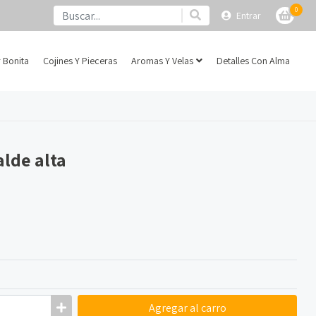
0
Entrar
 Bonita
Cojines Y Pieceras
Aromas Y Velas
Detalles Con Alma
alde alta
Agregar
al carro