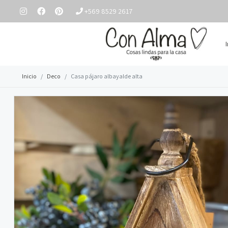
+569 8529 2617
Inicio
Deco
Casa pájaro albayalde alta