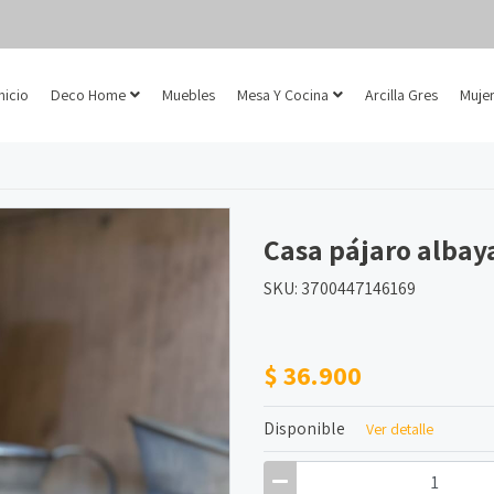
Inicio
Deco Home
Muebles
Mesa Y Cocina
Arcilla Gres
Mujer
Casa pájaro albay
SKU: 3700447146169
$ 36.900
Disponible
Ver detalle