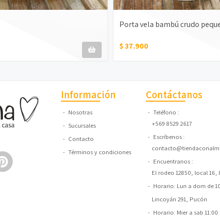
Porta vela bambú crudo pequ
$ 37.900
Información
Contáctanos
Nosotras
Teléfono
+569 8529 2617
Sucursales
Escríbenos
Contacto
contacto@tiendaconalma
Términos y condiciones
Encuentranos
El rodeo 12850, local 16,
Horario: Lun a dom de 10:
Lincoyán 291, Pucón
Horario: Mier a sab 11:00 