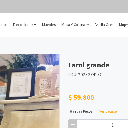
Inicio
Deco Home
Muebles
Mesa Y Cocina
Arcilla Gres
Mujer
Farol grande
SKU: 202527417G
$ 59.800
Ver detalle
Quedan Pocos