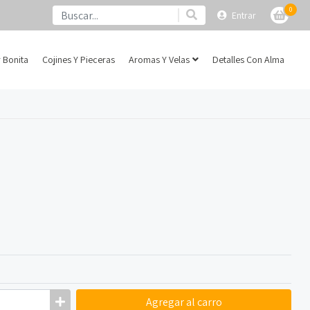
0
Entrar
 Bonita
Cojines Y Pieceras
Aromas Y Velas
Detalles Con Alma
Agregar
al carro