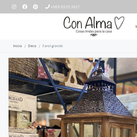
+569 8529 2617
Inicio
Deco
Farol grande