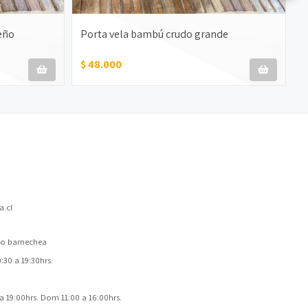
eño
Porta vela bambú crudo grande
P
$ 48.000
$
.cl
 lo barnechea
30 a 19:30hrs.
a 19:00hrs. Dom 11:00 a 16:00hrs.