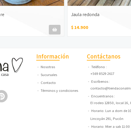
ure
Jaula redonda
$ 14.900
Información
Contáctanos
Nosotras
Teléfono
+569 8529 2617
Sucursales
Escríbenos
Contacto
contacto@tiendaconalma
Términos y condiciones
Encuentranos
El rodeo 12850, local 16,
Horario: Lun a dom de 10:
Lincoyán 291, Pucón
Horario: Mier a sab 11:00 