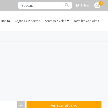
0
Entrar
 Bonita
Cojines Y Pieceras
Aromas Y Velas
Detalles Con Alma
Agregar
al carro