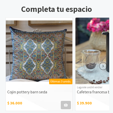
Completa tu espacio
Últimas 3 unids.
Laguiole andré verdier
Cojin pottery barn seda
Cafetera francesa bo
$ 36.000
$ 39.900