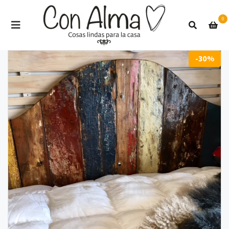
0
-30%