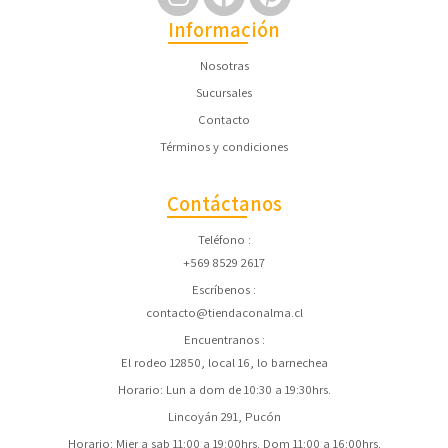
Información
Nosotras
Sucursales
Contacto
Términos y condiciones
Contáctanos
Teléfono
+569 8529 2617
Escríbenos
contacto@tiendaconalma.cl
Encuentranos
El rodeo 12850, local 16, lo barnechea
Horario: Lun a dom de 10:30 a 19:30hrs.
Lincoyán 291, Pucón
Horario: Mier a sab 11:00 a 19:00hrs. Dom 11:00 a 16:00hrs.