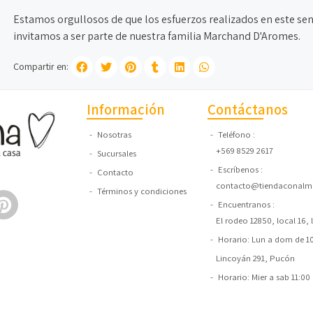
Estamos orgullosos de que los esfuerzos realizados en este sen
invitamos a ser parte de nuestra familia Marchand D'Aromes.
Compartir en:
Información
Contáctanos
Nosotras
Teléfono
+569 8529 2617
Sucursales
Escríbenos
Contacto
contacto@tiendaconalma
Términos y condiciones
Encuentranos
El rodeo 12850, local 16,
Horario: Lun a dom de 10:
Lincoyán 291, Pucón
Horario: Mier a sab 11:00 