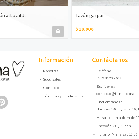
án albayalde
Tazón gaspar
$ 18.000
Información
Contáctanos
Nosotras
Teléfono
+569 8529 2617
Sucursales
Escríbenos
Contacto
contacto@tiendaconalma
Términos y condiciones
Encuentranos
El rodeo 12850, local 16,
Horario: Lun a dom de 10:
Lincoyán 291, Pucón
Horario: Mier a sab 11:00 