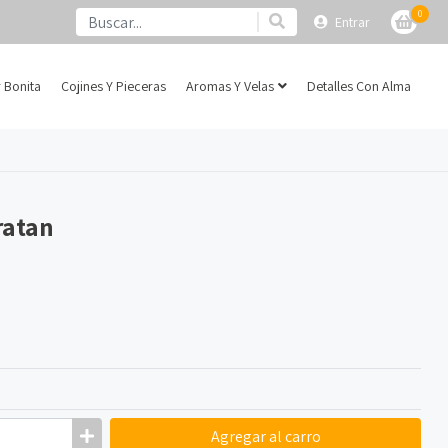
0
Entrar
 Bonita
Cojines Y Pieceras
Aromas Y Velas
Detalles Con Alma
ratan
Agregar
al carro