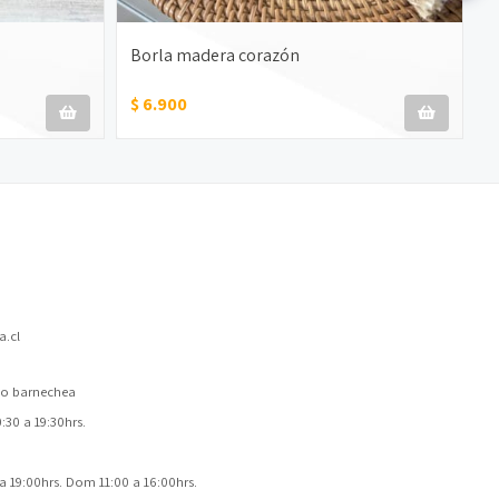
Borla madera corazón
B
$ 6.900
$
.cl
 lo barnechea
30 a 19:30hrs.
a 19:00hrs. Dom 11:00 a 16:00hrs.