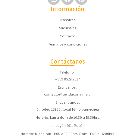
Información
Nosotras
Sucursales
Contacto
Términos y condiciones
Contáctanos
Teléfono
+569 8529 2617
Escríbenos
contacto@tiendaconalma.cl
Encuentranos
El rodeo 12850, local 16, lo barnechea
Horario: Lun a dom de 10:30 a 19:30hrs.
Lincoyán 291, Pucón
Horario: Mier a sab 11:00 a 19:00hrs. Dom 11:00 a 16:00hrs.