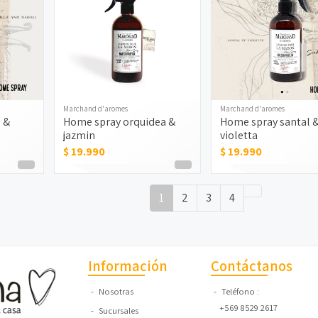
Marchand d'aromes
Marchand d'aromes
 &
Home spray orquidea &
Home spray santal 
jazmin
violetta
$ 19.990
$ 19.990
1
2
3
4
Información
Contáctanos
Nosotras
Teléfono
+569 8529 2617
Sucursales