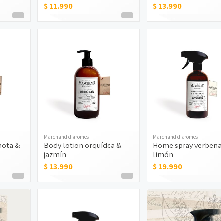
$ 11.990
$ 13.990
Marchand d'aromes
Marchand d'aromes
mota &
Body lotion orquídea &
Home spray verbena
jazmín
limón
$ 13.990
$ 19.990