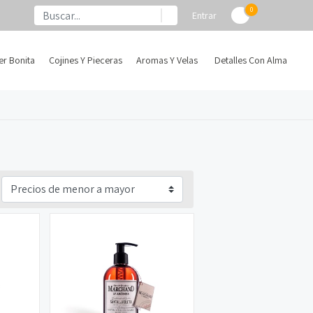
0
Entrar
er Bonita
Cojines Y Pieceras
Aromas Y Velas
Detalles Con Alma