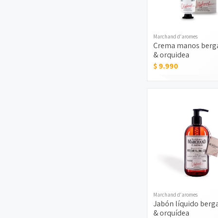
Marchand d'aromes
Crema manos ber
& orquidea
$ 9.990
Marchand d'aromes
Jabón líquido ber
& orquídea