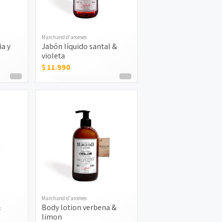
Marchand d'aromes
ña y
Jabón líquido santal &
violeta
$ 11.990
Marchand d'aromes
&
Body lotion verbena &
limon