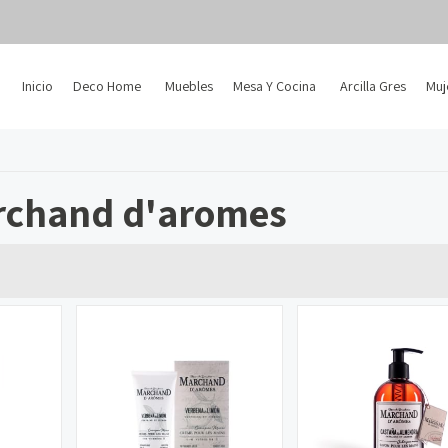
Inicio
Deco Home
Muebles
Mesa Y Cocina
Arcilla Gres
Muj
rchand d'aromes