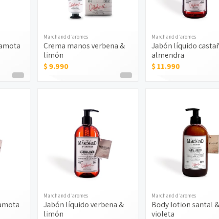
Marchand d'aromes
Marchand d'aromes
gamota
Crema manos verbena &
Jabón líquido casta
limón
almendra
$ 9.990
$ 11.990
Marchand d'aromes
Marchand d'aromes
gamota
Jabón líquido verbena &
Body lotion santal 
limón
violeta