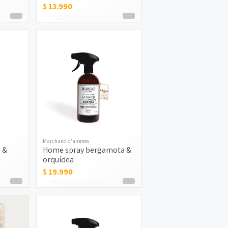
$ 13.990
Marchand d'aromes
 &
Home spray bergamota &
orquídea
$ 19.990