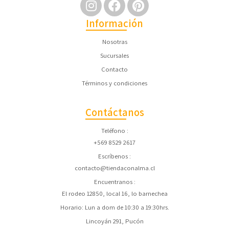
Información
Nosotras
Sucursales
Contacto
Términos y condiciones
Contáctanos
Teléfono
+569 8529 2617
Escríbenos
contacto@tiendaconalma.cl
Encuentranos
El rodeo 12850, local 16, lo barnechea
Horario: Lun a dom de 10:30 a 19:30hrs.
Lincoyán 291, Pucón