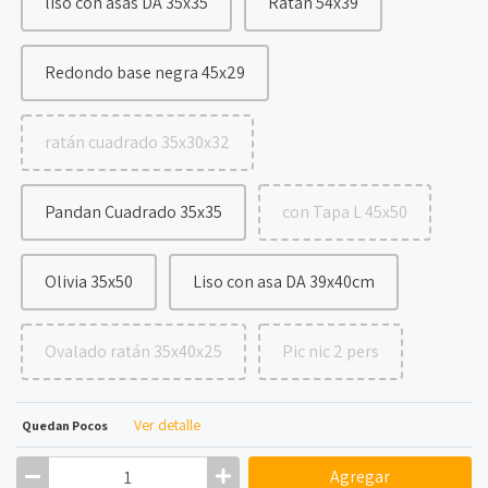
liso con asas DA 35x35
Ratán 54x39
Redondo base negra 45x29
ratán cuadrado 35x30x32
Pandan Cuadrado 35x35
con Tapa L 45x50
Olivia 35x50
Liso con asa DA 39x40cm
Ovalado ratán 35x40x25
Pic nic 2 pers
Ver detalle
Quedan Pocos
Agregar