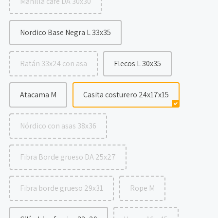
Manilla café DA 30x30
Nordico Base Negra L 33x35
Ratán 33x24 con asa
Flecos L 30x35
Atacama M
Casita costurero 24x17x15
Nórdico con asas 38x36
Fibra Borde grueso DA 25x27
Fibra borde grueso 29x31
Rope M