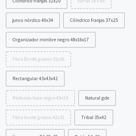
Cilíndrico franjas 32x20
Varras 16 x 45
junco nórdico 40x34
Cilíndrico franjas 37x25
Organizador mimbre negro 48x16x17
Fibra Borde grueso 31x36
Rectangular 43x43x42
Redondo base negra 43x24
Natural gde
Fibra borde grueso 42x31
Tribal 35x42