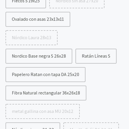
Flecos S 19x25
Nórdico sin asa 27x20
Ovalado con asas 23x13x11
Nórdico Laura 28x13
Nordico Base negra S 26x28
Ratán Líneas S
Papelero Ratan con tapa DA 25x20
Fibra Natural rectangular 36x26x18
metal gallina con asa MU 20x12