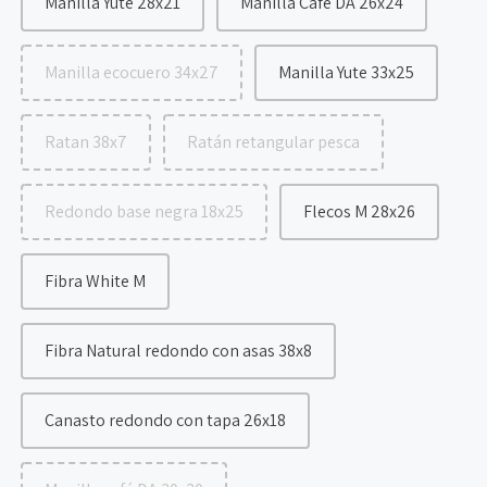
Manilla Yute 28x21
Manilla Café DA 26x24
Manilla ecocuero 34x27
Manilla Yute 33x25
Ratan 38x7
Ratán retangular pesca
Redondo base negra 18x25
Flecos M 28x26
Fibra White M
Fibra Natural redondo con asas 38x8
Canasto redondo con tapa 26x18