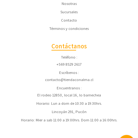
Nosotras
Sucursales
Contacto
Términos y condiciones
Contáctanos
Teléfono
+569 8529 2617
Escríbenos
contacto@tiendaconalma.cl
Encuentranos
El rodeo 12850, local 16, lo barnechea
Horario: Lun a dom de 10:30 a 19:30hrs.
Lincoyán 291, Pucón
Horario: Mier a sab 11:00 a 19:00hrs. Dom 11:00 a 16:00hrs.