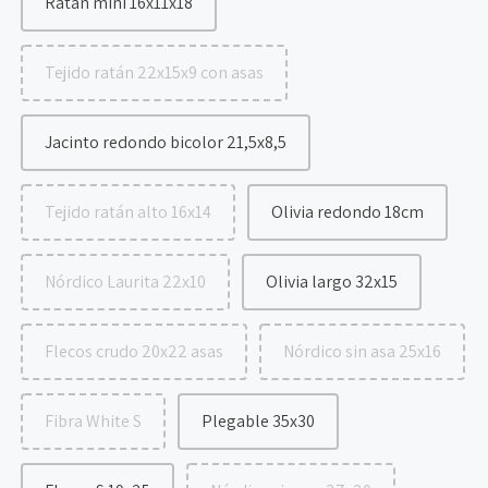
Ratan mini 16x11x18
Tejido ratán 22x15x9 con asas
Jacinto redondo bicolor 21,5x8,5
Tejido ratán alto 16x14
Olivia redondo 18cm
Nórdico Laurita 22x10
Olivia largo 32x15
Flecos crudo 20x22 asas
Nórdico sin asa 25x16
Fibra White S
Plegable 35x30