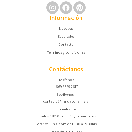
Información
Nosotras
Sucursales
Contacto
Términos y condiciones
Contáctanos
Teléfono
+569 8529 2617
Escríbenos
contacto@tiendaconalma.cl
Encuentranos
El rodeo 12850, local 16, lo barnechea
Horario: Lun a dom de 10:30 a 19:30hrs.
Lincoyán 291, Pucón