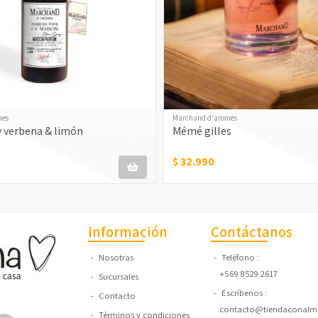
mes
Marchand d'aromes
 verbena & limón
Mémé gilles
$ 32.990
Información
Contáctanos
Nosotras
Teléfono
+569 8529 2617
Sucursales
Escríbenos
Contacto
contacto@tiendaconalma
Términos y condiciones