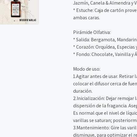
Jazmín, Canela & Almendra y Va
* Estuche: Caja de cartón prov
ambas caras.
Pirámide Olfativa:
* Salida: Bergamota, Mandarin
* Corazón: Orquídea, Especias 
* Fondo: Chocolate, Vainilla y
Modo de uso:
1.Agitar antes de usar. Retirar l
colocar el difusor cerca de fuen
duración.
2.Inicialización: Dejar remojar 
dispersión de la fragancia. Ase
Es normal que el nivel de líqu
varillas se saturan; posteriorm
3.Mantenimiento: Gire las vari
disminuye, para optimizar el 