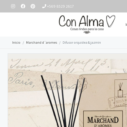
+569 8529 2617
Inicio
Marchand d´aromes
Difusor orquidea & jazmin