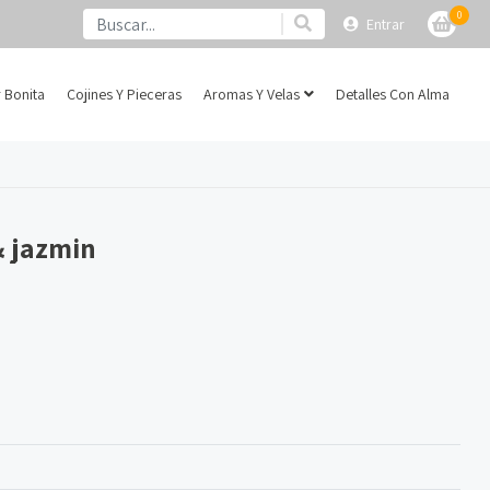
0
Entrar
 Bonita
Cojines Y Pieceras
Aromas Y Velas
Detalles Con Alma
& jazmin