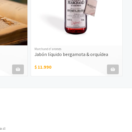
Marchand d'aromes
Jabón líquido bergamota & orquídea
$ 11.990
.cl