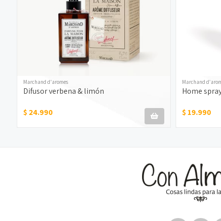
Marchand d'aromes
Marchand d'aro
Difusor verbena & limón
Home spray
$ 24.990
$ 19.990