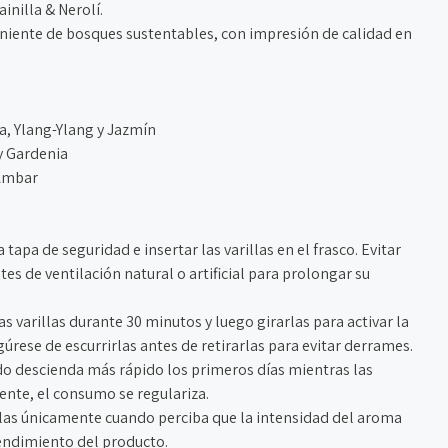
inilla & Nerolí.
eniente de bosques sustentables, con impresión de calidad en
a, Ylang-Ylang y Jazmín
y Gardenia
 Ámbar
a tapa de seguridad e insertar las varillas en el frasco. Evitar
tes de ventilación natural o artificial para prolongar su
las varillas durante 30 minutos y luego girarlas para activar la
gúrese de escurrirlas antes de retirarlas para evitar derrames.
ido descienda más rápido los primeros días mientras las
ente, el consumo se regulariza.
llas únicamente cuando perciba que la intensidad del aroma
rendimiento del producto.