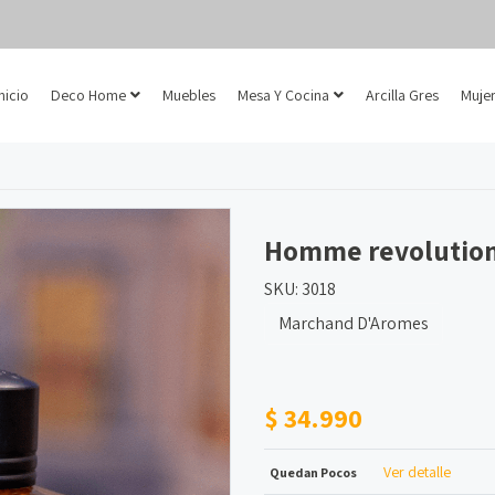
Inicio
Deco Home
Muebles
Mesa Y Cocina
Arcilla Gres
Mujer
Homme revolutio
SKU: 3018
Marchand D'Aromes
$ 34.990
Ver detalle
Quedan Pocos