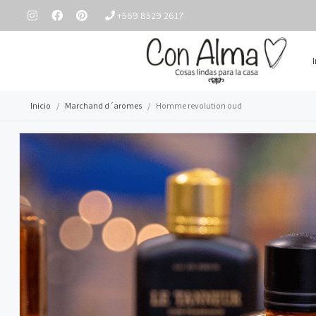
+569 8529 2617
Inicio
Marchand d´aromes
Homme revolution oud