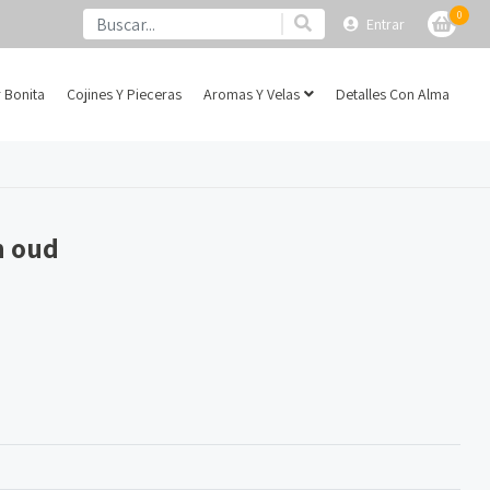
0
Entrar
 Bonita
Cojines Y Pieceras
Aromas Y Velas
Detalles Con Alma
n oud