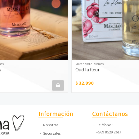
mes
Marchand d'aromes
s
Oud la fleur
$ 32.990
Información
Contáctanos
Nosotras
Teléfono
+569 8529 2617
Sucursales