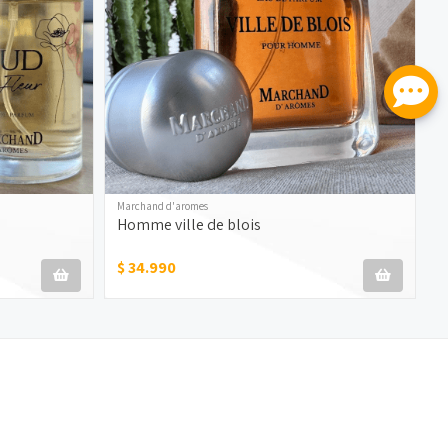
Marchand d'aromes
M
Homme ville de blois
H
$ 34.990
$