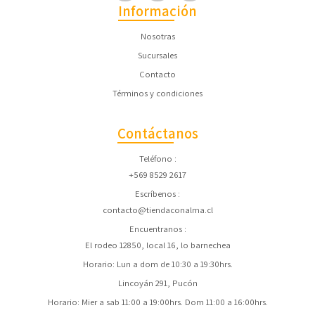
Información
Nosotras
Sucursales
Contacto
Términos y condiciones
Contáctanos
Teléfono
+569 8529 2617
Escríbenos
contacto@tiendaconalma.cl
Encuentranos
El rodeo 12850, local 16, lo barnechea
Horario: Lun a dom de 10:30 a 19:30hrs.
Lincoyán 291, Pucón
Horario: Mier a sab 11:00 a 19:00hrs. Dom 11:00 a 16:00hrs.