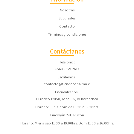
Nosotras
Sucursales
Contacto
Términos y condiciones
Contáctanos
Teléfono
+569 8529 2617
Escríbenos
contacto@tiendaconalma.cl
Encuentranos
El rodeo 12850, local 16, lo barnechea
Horario: Lun a dom de 10:30 a 19:30hrs.
Lincoyán 291, Pucón
Horario: Mier a sab 11:00 a 19:00hrs. Dom 11:00 a 16:00hrs.