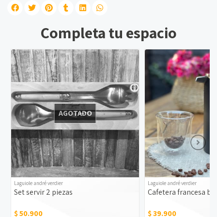
Completa tu espacio
AGOTADO
Laguiole andré verdier
Laguiole andré verdier
Set servir 2 piezas
Cafetera francesa bo
$ 50.900
$ 39.900