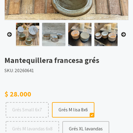
Mantequillera francesa grés
SKU: 20260641
$ 28.000
Grés Small 6x7
Grés M lisa 8x6
Grés M lavandas 6x8
Grés XL lavandas